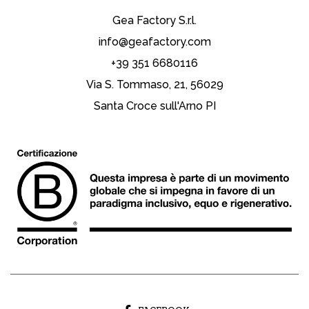
Gea Factory S.r.l.
info@geafactory.com
+39 351 6680116
Via S. Tommaso, 21, 56029
Santa Croce sull'Arno PI