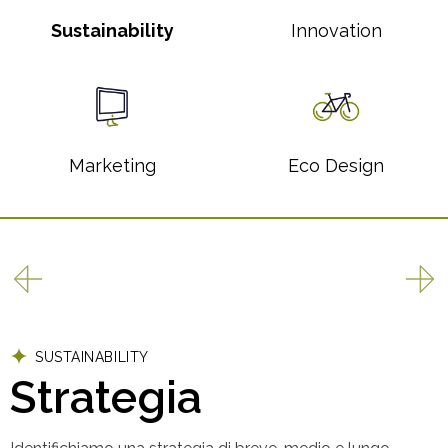
Sustainability
Innovation
Marketing
Eco Design
SUSTAINABILITY
INNOVATION
MARKETING
ECO DESIGN
Strategia
Ricerca e sviluppo
Green marketing
Ricerca materiali