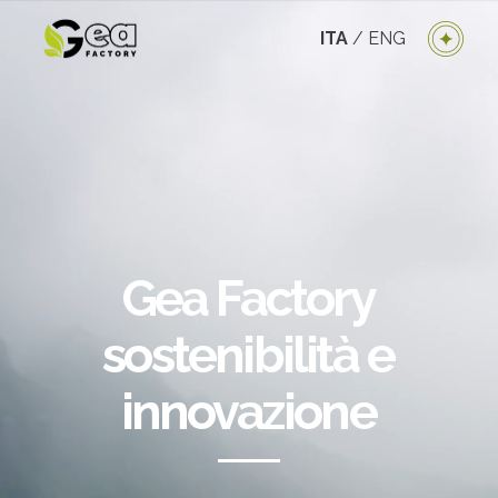
ITA
/
ENG
Gea Factory
sostenibilità e
innovazione