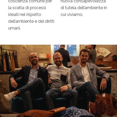
coscienza comune per
nuova consapevolezza
la scelta di processi
di tutela dell’ambiente in
ideati nel rispetto
cui viviamo.
dell’ambiente e dei diritti
umani.