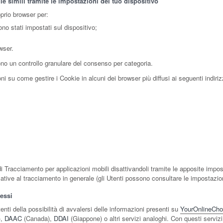
e simili tramite le impostazioni del tuo dispositivo
oprio browser per:
ono stati impostati sul dispositivo;
wser.
no un controllo granulare del consenso per categoria.
i su come gestire i Cookie in alcuni dei browser più diffusi ai seguenti indiriz
i Tracciamento per applicazioni mobili disattivandoli tramite le apposite impost
elative al tracciamento in generale (gli Utenti possono consultare le impostazion
ressi
ti della possibilità di avvalersi delle informazioni presenti su
YourOnlineCho
),
DAAC
(Canada),
DDAI
(Giappone) o altri servizi analoghi. Con questi servizi