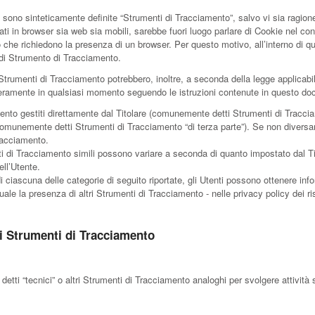
sono sinteticamente definite “Strumenti di Tracciamento”, salvo vi sia ragione 
in browser sia web sia mobili, sarebbe fuori luogo parlare di Cookie nel contes
che richiedono la presenza di un browser. Per questo motivo, all’interno di q
o di Strumento di Tracciamento.
 Strumenti di Tracciamento potrebbero, inoltre, a seconda della legge applicabi
beramente in qualsiasi momento seguendo le istruzioni contenute in questo d
nto gestiti direttamente dal Titolare (comunemente detti Strumenti di Traccia
 (comunemente detti Strumenti di Tracciamento “di terza parte”). Se non divers
Tracciamento.
i di Tracciamento simili possono variare a seconda di quanto impostato dal Tit
ll’Utente.
i ciascuna delle categorie di seguito riportate, gli Utenti possono ottenere info
le la presenza di altri Strumenti di Tracciamento - nelle privacy policy dei rispe
i Strumenti di Tracciamento
ti “tecnici” o altri Strumenti di Tracciamento analoghi per svolgere attività s