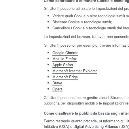
Come controllare o eliminare Cookie e tecnologi
Gli Utenti possono utilizzare le impostazioni del pr
Vedere quali Cookie o altre tecnologie simili s
Bloccare Cookie o tecnologie simili;
Cancellare i Cookie o tecnologie simili dal bro
Le impostazioni del browser, tuttavia, non consento
Gli Utenti possono, per esempio, trovare informazion
Google Chrome
Mozilla Firefox
Apple Safari
Microsoft Internet Explorer
Microsoft Edge
Brave
Opera
Gli Utenti possono inoltre gestire alcuni Strumenti d
pubblicità per dispositivi mobili o le impostazioni r
Come disattivare la pubblicità basata sugli inte
Fermo restando quanto precede, si informano gli Uten
Initiative
(USA) e
Digital Advertising Alliance
(USA