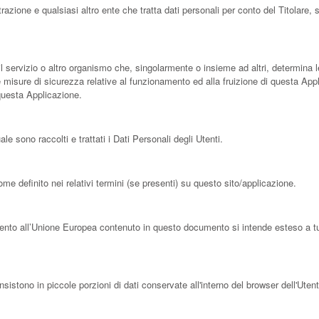
trazione e qualsiasi altro ente che tratta dati personali per conto del Titolar
 il servizio o altro organismo che, singolarmente o insieme ad altri, determina le
e misure di sicurezza relative al funzionamento ed alla fruizione di questa Appl
 questa Applicazione.
 sono raccolti e trattati i Dati Personali degli Utenti.
me definito nei relativi termini (se presenti) su questo sito/applicazione.
ento all’Unione Europea contenuto in questo documento si intende esteso a tutt
stono in piccole porzioni di dati conservate all'interno del browser dell'Utent