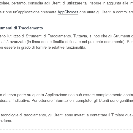
itolare, pertanto, consiglia agli Utenti di utilizzare tali risorse in aggiunta all
posizione un’applicazione chiamata
AppChoices
che aiuta gli Utenti a controlla
trumenti di Tracciamento
meno l'utilizzo di Strumenti di Tracciamento. Tuttavia, si noti che gli Strumen
onalità avanzate (in linea con le finalità delineate nel presente documento). Pert
n essere in grado di fornire le relative funzionalità.
m
 di terza parte su questa Applicazione non può essere completamente controlla
erarsi indicativo. Per ottenere informazioni complete, gli Utenti sono gentilmen
.
tecnologie di tracciamento, gli Utenti sono invitati a contattare il Titolare qual
cazione.